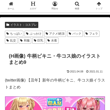
ホーム
エロゲ
問合せ
検索
トップ
イラスト：コスプレ
ちっぱい
ぶっかけ
アクメ/絶頂
バック
フェラ
乱交
和服
巨乳
水着
(H画像) 牛柄ビキニ・牛コス娘のイラスト
まとめ9
2021.04.08
2021.01.11
(twitter画像) 【丑年】新年の牛柄ビキニ、牛コス娘イラス
トまとめ