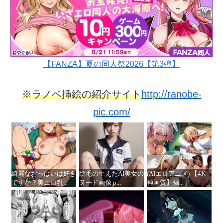
【FANZA】夏の同人祭2026【第3弾】
※ラノベ挿絵の紹介サイト
http://ranobe-
pic.com/