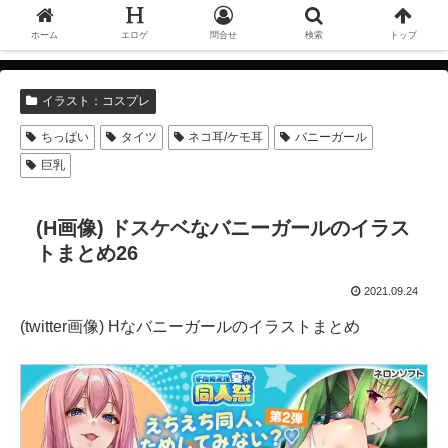
ホーム
エロゲ
問合せ
検索
トップ
イラスト：コスプレ
ちっぱい
タイツ
ネコ耳/ケモ耳
バニーガール
巨乳
(H画像) ドスケベなバニーガールのイラス
トまとめ26
2021.09.24
(twitter画像) Hなバニーガールのイラストまとめ