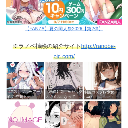
【FANZA】夏の同人祭2026【第2弾】
※ラノベ挿絵の紹介サイト
http://ranobe-
pic.com/