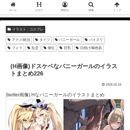
ホーム
エロゲ
問合せ
検索
トップ
イラスト：コスプレ
アクメ/絶頂
タイツ
バニーガール
パイズリ
フェラ
乱交
側位
巨乳
日焼け/褐色肌
(H画像)ドスケベなバニーガールのイラス
トまとめ226
2026.02.24
(twitter画像) Hなバニーガールのイラストまとめ