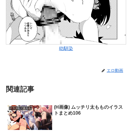
幼馴染
エロ動画
関連記事
(H画像) ムッチリ太もものイラス
イラスト：太もも
トまとめ106