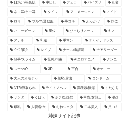
日焼け/褐色肌
中出し
フェラ
パイズリ
乱交
ネコ耳/ケモ耳
タイツ
アニメーション
メイド
ロリ
ブルマ/運動服
手コキ
ぶっかけ
側位
バニーガール
座位
ぴっちりスーツ
キス
アナル
和服
手マン
チャイナドレス
立位/駅弁
レイプ
ナース/看護婦
チアリーダー
触手/スライム
緊縛/拘束
AIエロアニメ
クンニ
スーツ/OL
3D
百合
オナニー
大人のオモチャ
羞恥/露出
コンドーム
NTR/寝取られ
ライトノベル
異種姦/獣姦
ふたなり
サンタ
くぱぁ
ボテ腹/妊婦
甲冑/女戦士
漫画
母乳
人妻/熟女
おねショタ
二本挿入
足コキ
-姉妹サイト記事-