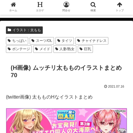
ホーム
エロゲ
問合せ
検索
トップ
イラスト：太もも
ちっぱい
スーツ/OL
タイツ
チャイナドレス
ボンテージ
メイド
人妻/熟女
巨乳
(H画像) ムッチリ太もものイラストまとめ
70
2021.07.16
(twitter画像) 太もものHなイラストまとめ