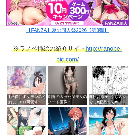
【FANZA】夏の同人祭2026【第3弾】
※ラノベ挿絵の紹介サイト
http://ranobe-
pic.com/