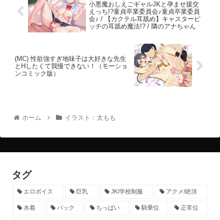
小悪魔おしえごギャルJKと孕ませ援交
えっち!?童貞卒業委員会♪童貞卒業委員
会♪ / 【カクテル耳舐め】キャスタービ
ッチの耳舐め魔法!? / 隣のアナちゃん
(MC) 性欲強すぎ地味子は大好きな先生
とHしたくて我慢できない！（モーショ
ンコミック版）
ホーム
イラスト：太もも
タグ
エロボイス
巨乳
JK/学校制服
アクメ/絶頂
水着
バック
ちっぱい
騎乗位
正常位