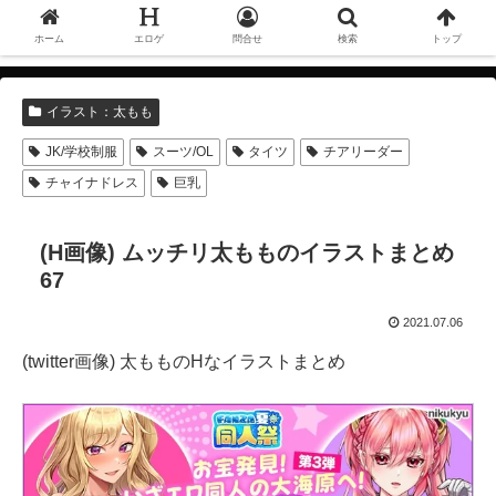
ホーム
エロゲ
問合せ
検索
トップ
イラスト：太もも
JK/学校制服
スーツ/OL
タイツ
チアリーダー
チャイナドレス
巨乳
(H画像) ムッチリ太もものイラストまとめ
67
2021.07.06
(twitter画像) 太もものHなイラストまとめ