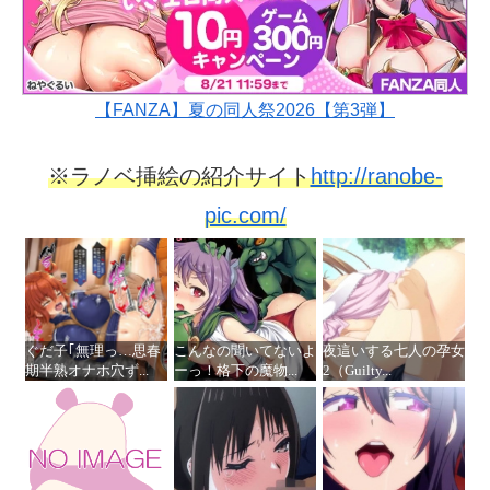
【FANZA】夏の同人祭2026【第3弾】
※ラノベ挿絵の紹介サイト
http://ranobe-
pic.com/