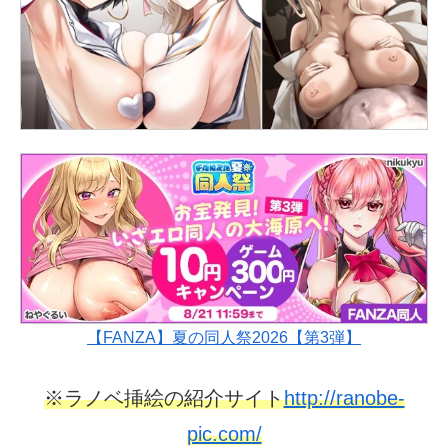
【FANZA】夏の同人祭2026【第3弾】
※ラノベ挿絵の紹介サイト
http://ranobe-
pic.com/