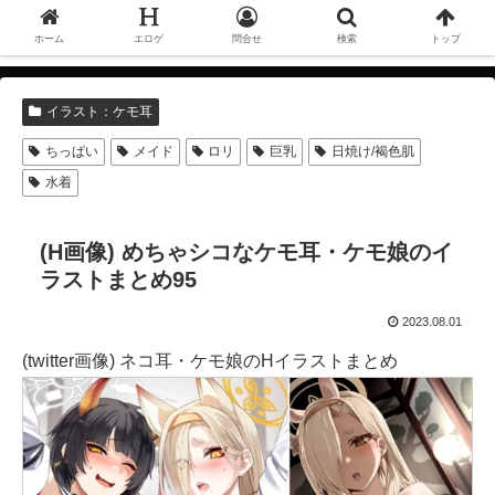
ホーム
エロゲ
問合せ
検索
トップ
イラスト：ケモ耳
ちっぱい
メイド
ロリ
巨乳
日焼け/褐色肌
水着
(H画像) めちゃシコなケモ耳・ケモ娘のイ
ラストまとめ95
2023.08.01
(twitter画像) ネコ耳・ケモ娘のHイラストまとめ